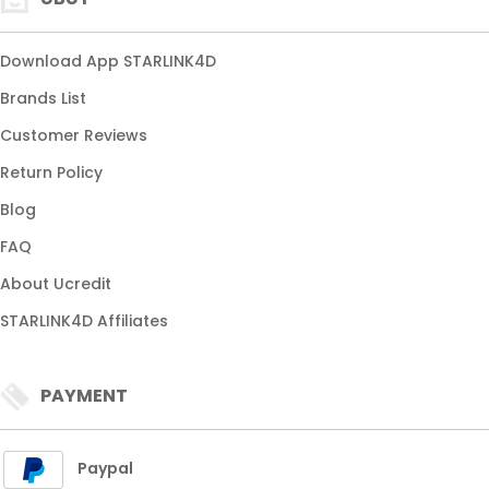
Download App STARLINK4D
Brands List
Customer Reviews
Return Policy
Blog
FAQ
About Ucredit
STARLINK4D Affiliates
PAYMENT
Paypal