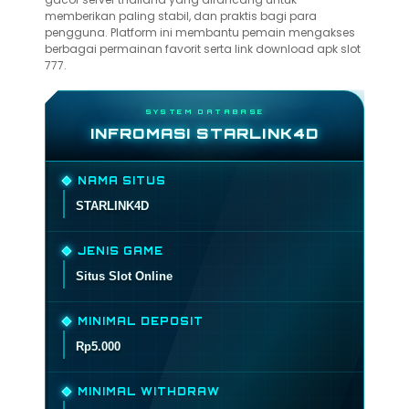
memberikan paling stabil, dan praktis bagi para
pengguna. Platform ini membantu pemain mengakses
berbagai permainan favorit serta link download apk slot
777.
INFROMASI STARLINK4D
NAMA SITUS
STARLINK4D
JENIS GAME
Situs Slot Online
MINIMAL DEPOSIT
Rp5.000
MINIMAL WITHDRAW