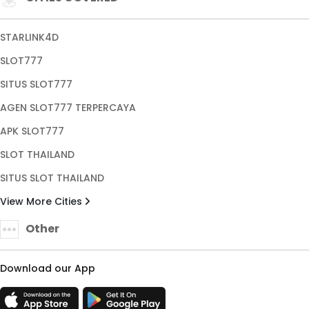
STARLINK4D
SLOT777
SITUS SLOT777
AGEN SLOT777 TERPERCAYA
APK SLOT777
SLOT THAILAND
SITUS SLOT THAILAND
View More Cities
Other
Download our App