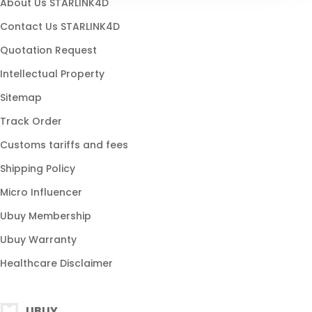
About Us STARLINK4D
Contact Us STARLINK4D
Quotation Request
Intellectual Property
Sitemap
Track Order
Customs tariffs and fees
Shipping Policy
Micro Influencer
Ubuy Membership
Ubuy Warranty
Healthcare Disclaimer
UBUY