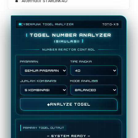
Alternatif STARLINK4D
STARLING4D
CYBERPUNK TOGEL ANALYZER
TOTO-X9
[
TOGEL NUMBER ANALYZER
]
(SIMULASI)
NUMBER REACTOR CONTROL
PASARAN
TIPE ANGKA
JUMLAH KOMBINASI
MODE ANALISIS
ANALYZE TOGEL
◈
PRIMARY TOGEL OUTPUT
— SYSTEM READY —