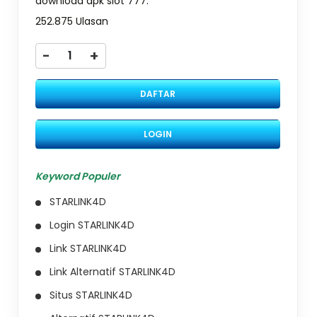
download apk slot 777.
252.875 Ulasan
-
+
DAFTAR
LOGIN
Keyword Populer
STARLINK4D
Login STARLINK4D
Link STARLINK4D
Link Alternatif STARLINK4D
Situs STARLINK4D