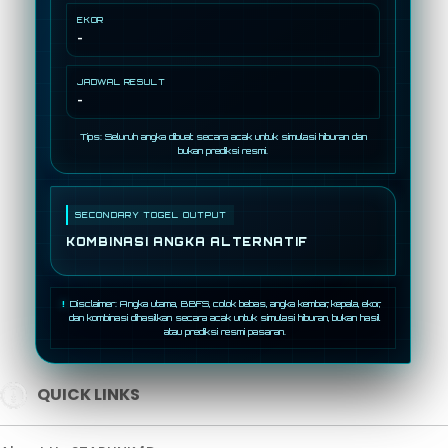
EKOR
-
JADWAL RESULT
-
Tips: Seluruh angka dibuat secara acak untuk simulasi hiburan dan
bukan prediksi resmi.
SECONDARY TOGEL OUTPUT
KOMBINASI ANGKA ALTERNATIF
!
Disclaimer: Angka utama, BBFS, colok bebas, angka kembar, kepala, ekor,
dan kombinasi dihasilkan secara acak untuk simulasi hiburan, bukan hasil
atau prediksi resmi pasaran.
QUICK LINKS