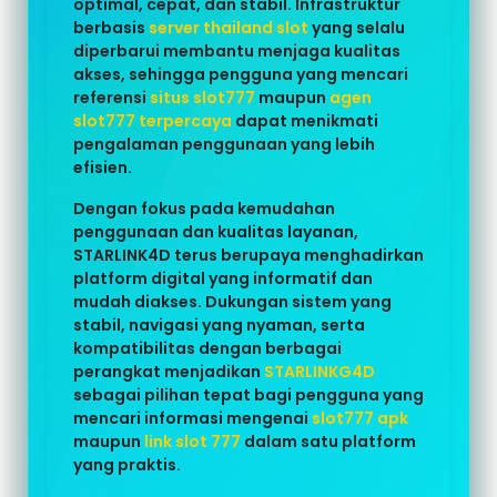
optimal, cepat, dan stabil. Infrastruktur
berbasis
server thailand slot
yang selalu
diperbarui membantu menjaga kualitas
akses, sehingga pengguna yang mencari
referensi
situs slot777
maupun
agen
slot777 terpercaya
dapat menikmati
pengalaman penggunaan yang lebih
efisien.
Dengan fokus pada kemudahan
penggunaan dan kualitas layanan,
STARLINK4D terus berupaya menghadirkan
platform digital yang informatif dan
mudah diakses. Dukungan sistem yang
stabil, navigasi yang nyaman, serta
kompatibilitas dengan berbagai
perangkat menjadikan
STARLINKG4D
sebagai pilihan tepat bagi pengguna yang
mencari informasi mengenai
slot777 apk
maupun
link slot 777
dalam satu platform
yang praktis.