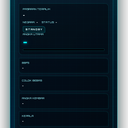
PASARAN TERPILIH
-
-
-
NEGARA:
STATUS:
STANDBY
ANGKA UTAMA
-
BBFS
-
COLOK BEBAS
-
ANGKA KEMBAR
-
KEPALA
-